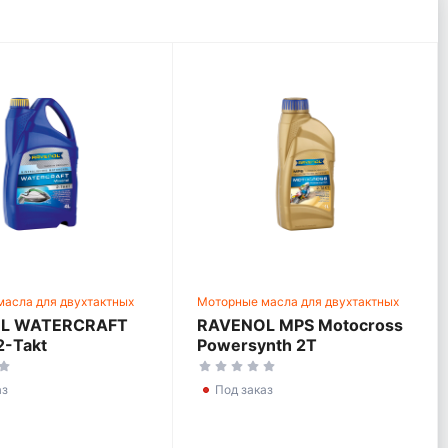
асла для двухтактных
Моторные масла для двухтактных
двигателей
L WATERCRAFT
RAVENOL MPS Motocross
2-Takt
Powersynth 2T
аз
Под заказ