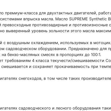
о премиум-класса для двухтактных двигателей, рабо
системами впрыска масла. Масло SUPREME Synthetic B
 превосходные противозадирные и противоизносные с
но выверенный уровень зольности этого масла максим
й с воздушным охлаждением, используемых в мотоцикла
гом садоводческом оборудовании. Предназначено для п
на бензо-масляных смесях в пропорциях до 100:1.
чает требованиям 4 класса текучести/смешиваемости 
, смешивается и сохраняет прокачиваемость при темпе
ателях снегоходов, в том числе таких производителей 
гателях садоводческого и лесного оборудования таких