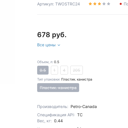
Артикул: TWOSTRC24
П
678 руб.
Все цены
Объем, л:
0.5
0.5
1
4
205
Тип упаковки:
Пластик. канистра
Пластик. канистра
Производитель:
Petro-Canada
Спецификация API:
TC
Вес, кг:
0.44