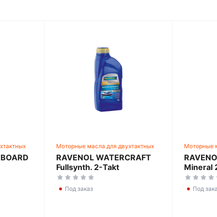
хтактных
Моторные масла для двухтактных
Моторные м
двигателей
двигателей
TBOARD
RAVENOL WATERCRAFT
RAVENO
Fullsynth. 2-Takt
Mineral 
Под заказ
Под зак