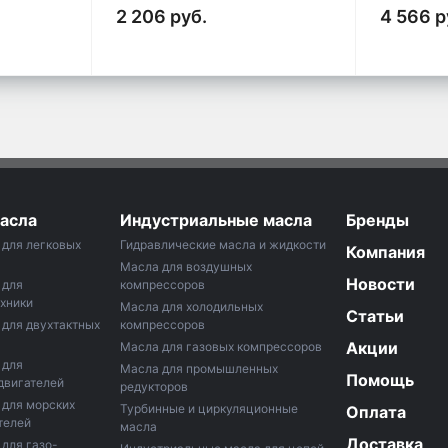
2 206 руб.
4 566 р
асла
Индустриальные масла
Бренды
для легковых
Гидравлические масла и жидкости
Компания
Масла для воздушных
Новости
 для
компрессоров
хники
Маслa для холодильных
Статьи
для двухтактных
компрессоров
Акции
Масла для газовых компрессоров
 для
Масла для промышленных
Помощь
двигателей
редукторов
 для морских
Турбинные и циркуляционные
Оплата
телей
масла
Доставка
для газо-