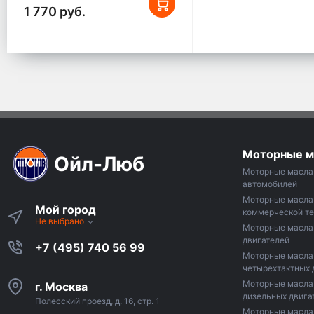
1 770 руб.
Моторные м
Ойл-Люб
Моторные масла 
автомобилей
Моторные масла
Мой город
коммерческой те
Не выбрано
Моторные масла 
двигателей
+7 (495) 740 56 99
Моторные масла
четырехтактных 
Моторные масла
г. Москва
дизельных двига
Полесский проезд, д. 16, стр. 1
Моторные масла 