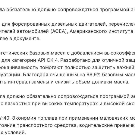
ла обязательно должно сопровождаться программой ан
для форсированных дизельных двигателей, перечисле
телей автомобилей (ACEA), Американского института н
лее в документе.
тетических базовых масел с добавлением высокоэффек
для категории API CK-4. Разработано для отличной за
прокачиваемость помогают полностью защитить важней
луатации. Благодаря очищенным на 99,9% базовым ма
ить интервал замены и снизить объем доливки масла.
ла должно обязательно сопровождаться программой ан
с вязкостью при высоких температурах и высокой скор
-40. Экономия топлива при применении маловязких мо
тояние транспортного средства, водительские привычк
х условий.