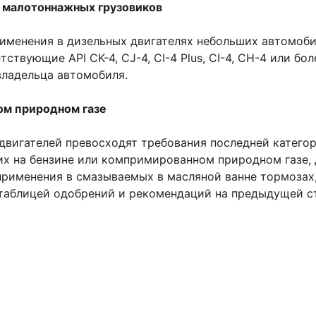
 малотоннажных грузовиков
менения в дизельных двигателях небольших автомоби
тствующие API CK-4, CJ-4, CI-4 Plus, CI-4, CH-4 или б
владельца автомобиля.
ом природном газе
вигателей превосходят требования последней категори
х на бензине или компримированном природном газе, 
 применения в смазываемых в масляной ванне тормозах
 таблицей одобрений и рекомендаций на предыдущей с