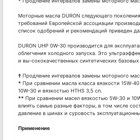
*
Продление интервалов замены моторного мас
Моторные масла DURON следующего поколения 
требований Европейской ассоциации производи
список одобрений и рекомендаций приведен да
DURON UHP 0W-30 производится для эксплуатац
облегчения холодного запуска. Это ультраэфф
и вы-сококачественных синтетических базовых
†
Продление интервалов замены моторного мас
*
При сравнении масла класса вязкости 15W-40 
10W-30 и вязкостью HTHS 3,5 сп.
**
При сравнении масел вязкостью 5W-30 и 10W
влиять самые разные факторы, в том числе сос
давление в шинах и суровость эксплуатационны
Применение