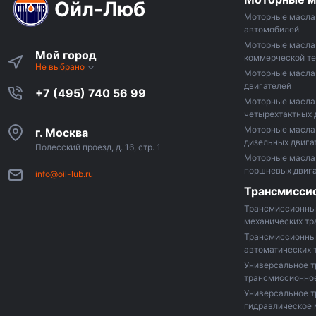
Ойл-Люб
Моторные масла 
автомобилей
Моторные масла
Мой город
коммерческой те
Не выбрано
Моторные масла 
двигателей
+7 (495) 740 56 99
Моторные масла
четырехтактных 
Моторные масла
г. Москва
дизельных двига
Полесский проезд, д. 16, стр. 1
Моторные масла 
поршневых двиг
info@oil-lub.ru
Трансмисси
Трансмиссионны
механических т
Трансмиссионны
автоматических 
Универсальное т
трансмиссионно
Универсальное 
гидравлическое 