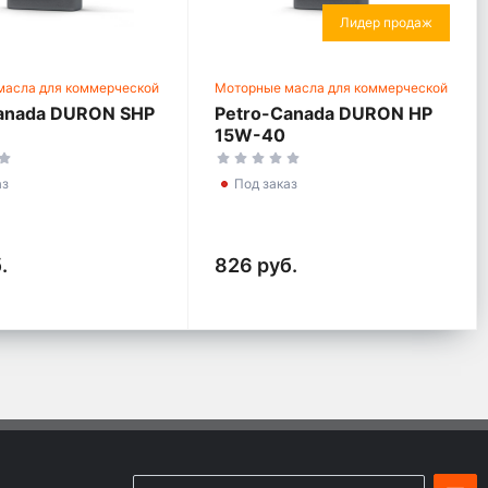
Лидер продаж
масла для коммерческой
Моторные масла для коммерческой
техники
anada DURON SHP
Petro-Canada DURON HP
15W-40
аз
Под заказ
.
826 руб.