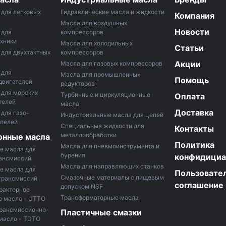
для легковых
Гидравлические масла и жидкости
Компания
Масла для воздушных
Новости
 для
компрессоров
хники
Маслa для холодильных
Статьи
для двухтактных
компрессоров
Акции
Масла для газовых компрессоров
 для
Масла для промышленных
Помощь
двигателей
редукторов
 для морских
Турбинные и циркуляционные
Оплата
телей
масла
Доставка
для газо-
Индустриальные масла для цепей
ателей
Специальные жидкости для
Контакты
металлообработки
онные масла
Политика
Масла для пневмоинструмента и
е масла для
бурения
конфидициа
рансмиссий
Масла для направляющих станков
е масла для
Пользовате
Смазочные материалы с пищевым
трансмиссий
соглашение
допуском NSF
ракторное
Трансформаторные масла
е масло - UTTO
трансмиссионно-
Пластичные смазки
масло - TDTO