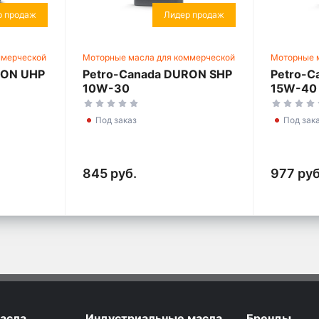
р продаж
Лидер продаж
ммерческой
Моторные масла для коммерческой
Моторные 
техники
техники
RON UHP
Petro-Canada DURON SHP
Petro-C
10W-30
15W-40
Под заказ
Под зак
845 руб.
977 руб
асла
Индустриальные масла
Бренды