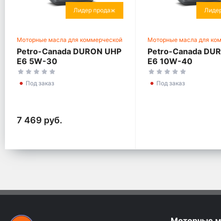
Лидер продаж
Лиде
Моторные масла для коммерческой
Моторные масла для ко
техники
техники
Petro-Canada DURON UHP
Petro-Canada DU
E6 5W-30
E6 10W-40
Под заказ
Под заказ
7 469 руб.
Моторные м