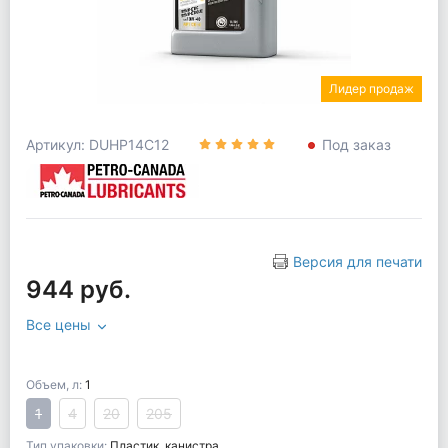
Лидер продаж
Артикул: DUHP14C12
Под заказ
Версия для печати
944 руб.
Все цены
Объем, л:
1
1
4
20
205
Тип упаковки:
Пластик. канистра