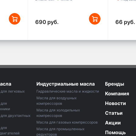
690 руб.
66 руб.
асла
Индустриальные масла
Бренды
для легковых
Гидравлические масла и жидкости
Компания
Масла для воздушных
Новости
 для
компрессоров
хники
Маслa для холодильных
Статьи
для двухтактных
компрессоров
Акции
Масла для газовых компрессоров
 для
Масла для промышленных
Помощь
двигателей
редукторов