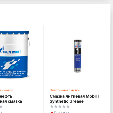
е смазки
Пластичные смазки
мнефть
Смазка литиевая Mobil 1
ная смазка
Synthetic Grease
аз
Под заказ