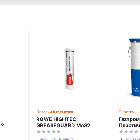
Пластичные смазки
Пластичны
ROWE HIGHTEC
Газпро
 2
GREASEGUARD MoS2
Пластич
(ШРУС)
В наличии:
Много
Под зак