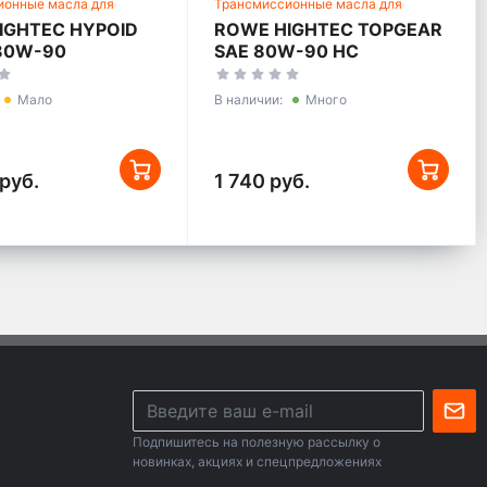
ионные масла для
Трансмиссионные масла для
ких трансмиссий
механических трансмиссий
IGHTEC HYPOID
ROWE HIGHTEC TOPGEAR
 80W-90
SAE 80W-90 HC
Мало
В наличии:
Много
руб.
1 740 руб.
Подпишитесь на полезную рассылку о
новинках, акциях и спецпредложениях