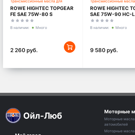
Трансмиссионные масла для
Трансмиссионные масла
механических трансмиссий
механических трансмис
ROWE HIGHTEC TOPGEAR
ROWE HIGHTEC T
FE SAE 75W-80 S
SAE 75W-90 HC-L
В наличии:
Много
В наличии:
Много
2 260 руб.
9 580 руб.
Моторные м
Ойл-Люб
Моторные масла 
автомобилей
Моторные масла