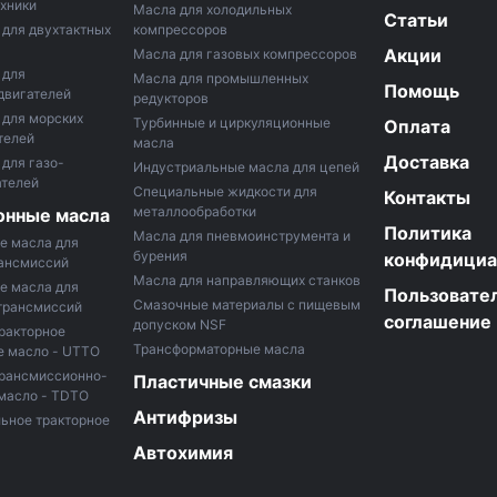
хники
Маслa для холодильных
Статьи
для двухтактных
компрессоров
Акции
Масла для газовых компрессоров
 для
Масла для промышленных
Помощь
двигателей
редукторов
 для морских
Турбинные и циркуляционные
Оплата
телей
масла
Доставка
для газо-
Индустриальные масла для цепей
ателей
Специальные жидкости для
Контакты
металлообработки
онные масла
Политика
Масла для пневмоинструмента и
е масла для
бурения
конфидициа
рансмиссий
Масла для направляющих станков
е масла для
Пользовате
Смазочные материалы с пищевым
трансмиссий
соглашение
допуском NSF
ракторное
Трансформаторные масла
е масло - UTTO
трансмиссионно-
Пластичные смазки
масло - TDTO
Антифризы
ьное тракторное
Автохимия