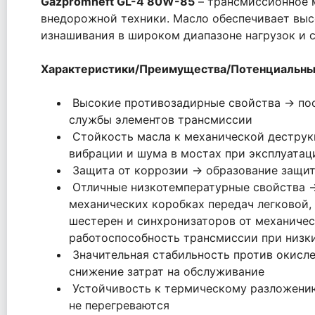
Gazpromneft GL-4 80W-85
– трансмиссионное м
внедорожной техники. Масло обеспечивает выс
изнашивания в широком диапазоне нагрузок и 
Характеристики/Преимущества/Потенциальны
Высокие противозадирные свойства → пос
службы элементов трансмиссии
Стойкость масла к механической деструк
вибрации и шума в мостах при эксплуатац
Защита от коррозии → образование защит
Отличные низкотемпературные свойства → 
механических коробках передач легковой,
шестерен и синхронизаторов от механичес
работоспособность трансмиссии при низк
Значительная стабильность против окисле
снижение затрат на обслуживание
Устойчивость к термическому разложению
не перегреваются