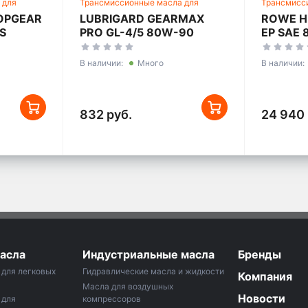
 для
Трансмиссионные масла для
Трансмисс
сий
механических трансмиссий
механичес
OPGEAR
LUBRIGARD GEARMAX
ROWE H
S
PRO GL-4/5 80W-90
EP SAE
В наличии:
Много
В наличии:
832 руб.
24 940 
асла
Индустриальные масла
Бренды
для легковых
Гидравлические масла и жидкости
Компания
Масла для воздушных
Новости
 для
компрессоров