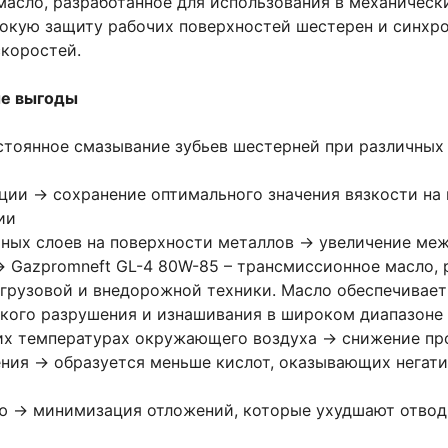
асло, разработанное для использования в механически
окую защиту рабочих поверхностей шестерен и синхро
скоростей.
е выгоды
тоянное смазывание зубьев шестерней при различных 
ции → сохранение оптимального значения вязкости на
ии
ных слоев на поверхности металлов → увеличение ме
Gazpromneft GL-4 80W-85 – трансмиссионное масло, р
 грузовой и внедорожной техники. Масло обеспечивае
кого разрушения и изнашивания в широком диапазоне 
их температурах окружающего воздуха → снижение пр
ния → образуется меньше кислот, оказывающих негати
 → минимизация отложений, которые ухудшают отвод