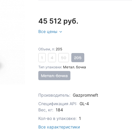
45 512 руб.
Все цены
Объем, л:
205
1
4
50
205
Тип упаковки:
Метал. бочка
Метал. бочка
Производитель:
Gazpromneft
Спецификация API:
GL-4
Вес, кг:
184
Кол-во в упаковке:
1
Все характеристики