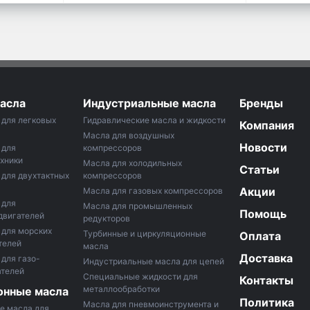
асла
Индустриальные масла
Бренды
для легковых
Гидравлические масла и жидкости
Компания
Масла для воздушных
Новости
 для
компрессоров
хники
Маслa для холодильных
Статьи
для двухтактных
компрессоров
Акции
Масла для газовых компрессоров
 для
Масла для промышленных
Помощь
двигателей
редукторов
 для морских
Турбинные и циркуляционные
Оплата
телей
масла
Доставка
для газо-
Индустриальные масла для цепей
ателей
Специальные жидкости для
Контакты
металлообработки
онные масла
Политика
Масла для пневмоинструмента и
е масла для