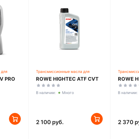
 для
Трансмиссионные масла для
Трансмисс
ссий
автоматических трансмиссий
автоматич
V PRO
ROWE HIGHTEC ATF CVT
ROWE HI
В наличии:
Много
В наличии:
2 100 руб.
2 370 р