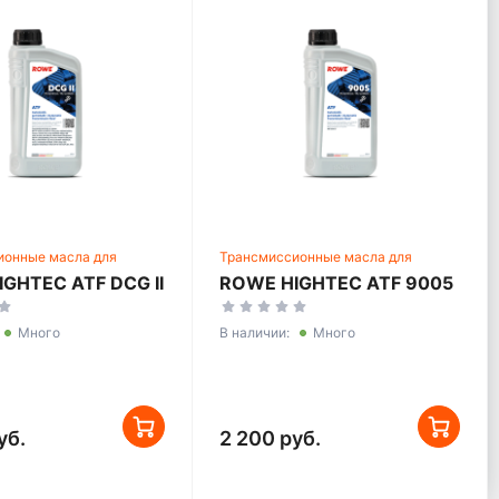
ионные масла для
Трансмиссионные масла для
еских трансмиссий
автоматических трансмиссий
GHTEC ATF DCG II
ROWE HIGHTEC ATF 9005
Много
В наличии:
Много
уб.
2 200 руб.