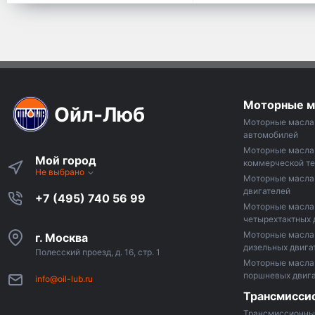
Моторные м
Ойл-Люб
Моторные масла 
автомобилей
Моторные масла
Мой город
коммерческой те
Не выбрано
Моторные масла 
двигателей
+7 (495) 740 56 99
Моторные масла
четырехтактных 
Моторные масла
г. Москва
дизельных двига
Полесский проезд, д. 16, стр. 1
Моторные масла 
поршневых двиг
info@oil-lub.ru
Трансмисси
Трансмиссионны