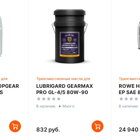
 для
Трансмиссионные масла для
Трансмисс
сий
механических трансмиссий
механичес
OPGEAR
LUBRIGARD GEARMAX
ROWE H
S
PRO GL-4/5 80W-90
EP SAE
В наличии:
Много
В наличии:
832 руб.
24 940 