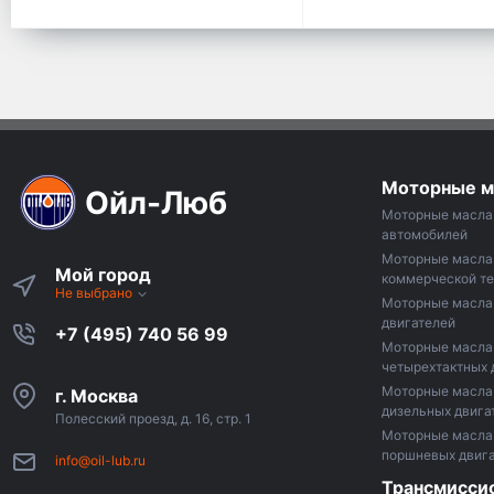
Моторные м
Ойл-Люб
Моторные масла 
автомобилей
Моторные масла
Мой город
коммерческой те
Не выбрано
Моторные масла 
двигателей
+7 (495) 740 56 99
Моторные масла
четырехтактных 
Моторные масла
г. Москва
дизельных двига
Полесский проезд, д. 16, стр. 1
Моторные масла 
поршневых двиг
info@oil-lub.ru
Трансмисси