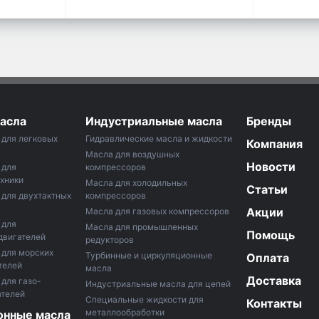
асла
Индустриальные масла
Бренды
для легковых
Гидравлические масла и жидкости
Компания
Масла для воздушных
Новости
 для
компрессоров
хники
Маслa для холодильных
Статьи
для двухтактных
компрессоров
Акции
Масла для газовых компрессоров
 для
Масла для промышленных
Помощь
двигателей
редукторов
 для морских
Турбинные и циркуляционные
Оплата
телей
масла
Доставка
для газо-
Индустриальные масла для цепей
ателей
Специальные жидкости для
Контакты
металлообработки
онные масла