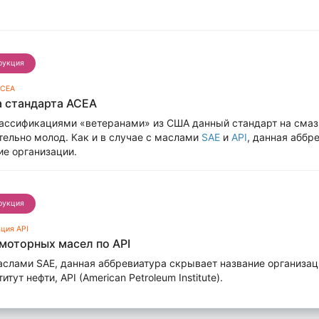
рукция
ACEA
 стандарта ACEA
лассификациями «ветеранами» из США данный стандарт на см
ельно молод. Как и в случае с маслами
SAE
и
API
, данная аббр
ие организации.
рукция
ция API
моторных масел по API
маслами SAE, данная аббревиатура скрывает название организац
ут нефти, API (American Petroleum Institute).