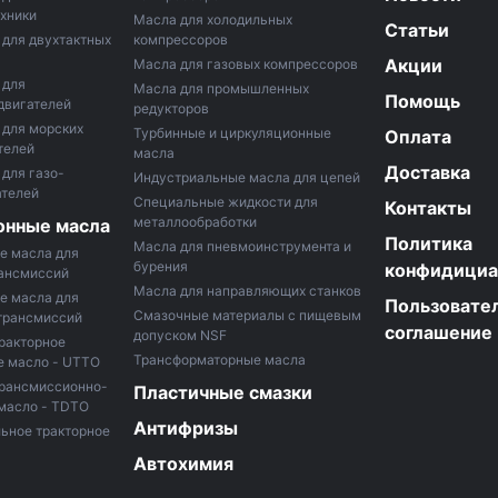
хники
Маслa для холодильных
Статьи
для двухтактных
компрессоров
Акции
Масла для газовых компрессоров
 для
Масла для промышленных
Помощь
двигателей
редукторов
 для морских
Турбинные и циркуляционные
Оплата
телей
масла
Доставка
для газо-
Индустриальные масла для цепей
ателей
Специальные жидкости для
Контакты
металлообработки
онные масла
Политика
Масла для пневмоинструмента и
е масла для
бурения
конфидициа
рансмиссий
Масла для направляющих станков
е масла для
Пользовате
Смазочные материалы с пищевым
трансмиссий
соглашение
допуском NSF
ракторное
Трансформаторные масла
е масло - UTTO
трансмиссионно-
Пластичные смазки
масло - TDTO
Антифризы
ьное тракторное
Автохимия