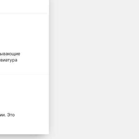
азывающие
евиатура
ии. Это